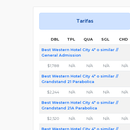
Tarifas
DBL
TPL
QUA
SGL
CHD
Best Western Hotel City 4* o similar //
General Admission
$1,788
N/A
N/A
N/A
N/A
Best Western Hotel City 4* o similar //
Grandstand 21 Parabolica
$2,244
N/A
N/A
N/A
N/A
Best Western Hotel City 4* o similar //
Grandstand 21A Parabolica
$2,520
N/A
N/A
N/A
N/A
Best Western Hotel City 4* o similar //