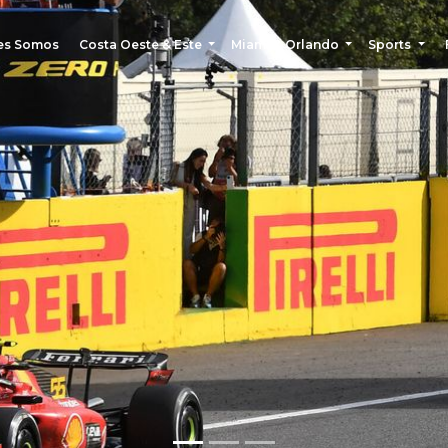
es Somos
Costa Oeste & Este
Miami & Orlando
Sports