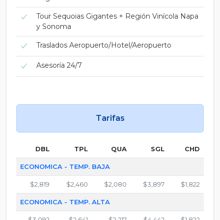
Tour Sequoias Gigantes + Región Vinícola Napa
y Sonoma
Traslados Aeropuerto/Hotel/Aeropuerto
Asesoría 24/7
Tarifas
DBL
TPL
QUA
SGL
CHD
ECONOMICA - TEMP. BAJA
$2,819
$2,460
$2,080
$3,897
$1,822
ECONOMICA - TEMP. ALTA
$3,092
$2,641
$2,217
$4,442
$1,822