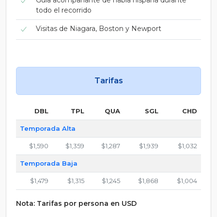
Guía acompañante de habla hispana durante
todo el recorrido
Visitas de Niagara, Boston y Newport
Tarifas
DBL
TPL
QUA
SGL
CHD
Temporada Alta
$1,590
$1,359
$1,287
$1,939
$1,032
Temporada Baja
$1,479
$1,315
$1,245
$1,868
$1,004
Nota: Tarifas por persona en USD