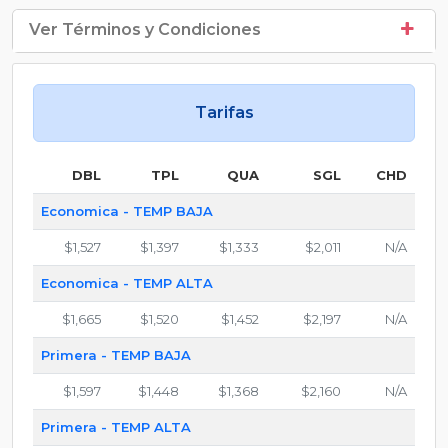
Ver Términos y Condiciones
Tarifas
DBL
TPL
QUA
SGL
CHD
Economica - TEMP BAJA
$1,527
$1,397
$1,333
$2,011
N/A
Economica - TEMP ALTA
$1,665
$1,520
$1,452
$2,197
N/A
Primera - TEMP BAJA
$1,597
$1,448
$1,368
$2,160
N/A
Primera - TEMP ALTA